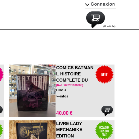
(0 article)
COMICS BATMAN
L HISTOIRE
COMPLETE DU
CHEVALIER NOIR
(Réf: 263201100009)
Lille 3
>+infos
40.00 €
LIVRE LADY
MECHANIKA
EDITION