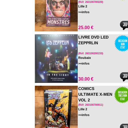
EST LES
(Réf: 263100700220)
Lille 2
MONSTRES TOME
>+infos
2
25.00 €
LIVRE DVD LED
ZEPPRLIN
(Réf: 263100200153)
Roubaix
>+infos
30.00 €
COMICS
ULTIMATE X-MEN
VOL 2
(Réf: 263100700011)
Lille 2
>+infos