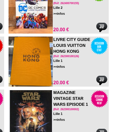
(Réf: 262400700155)
Lille 2
>+infos
20.00 €
LIVRE CITY GUIDE
LOUIS VUITTON
HONG KONG
(Réf: 262300100126)
Lille 1
>+infos
20.00 €
MAGAZINE
VINTAGE STAR
WARS EPISODE 1
SOUS BLISTER
(Réf: 262300100002)
Lille 1
>+infos