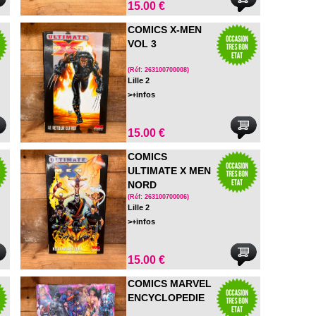
15.00 €
COMICS X-MEN
VOL 3
(Réf: 263100700008)
Lille 2
>+infos
15.00 €
COMICS
ULTIMATE X MEN
NORD
MAGNETIQUE
(Réf: 263100700006)
Lille 2
VOL 6
>+infos
15.00 €
COMICS MARVEL
ENCYCLOPEDIE