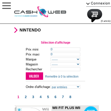
(0 article)
NINTENDO
Sélection d'affichage
Prix mini
Prix maxi
Marque
Magasin
Rechercher
Remettre à 0 la sélection
Ordre d'affichage
1
2
3
4
5
6
7
8
WII FIT PLUS WII