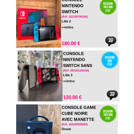
NINTENDO
SWITCH
COMPLETE EN
(Réf: 263100700196)
Lille 2
BOITE
>+infos
180.00 €
CONSOLE
NINTENDO
SWITCH SANS
DOCK
(Réf: 263101100104)
Lille 3
>+infos
120.00 €
CONSOLE GAME
CUBE NOIRE
AVEC MANETTE
OFFICIELLE EN
(Réf: 263100500083)
Douai
BOITE