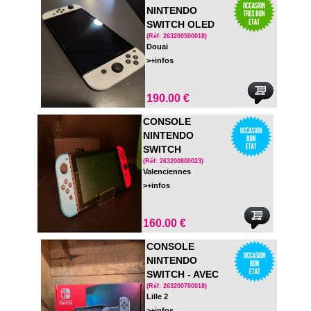
NINTENDO
SWITCH OLED
COMPLETE
(Réf: 263200500018)
Douai
>+infos
190.00 €
CONSOLE
NINTENDO
SWITCH
(Réf: 263200800023)
Valenciennes
>+infos
160.00 €
CONSOLE
NINTENDO
SWITCH - AVEC
DOCK TV - EN
(Réf: 263200700018)
Lille 2
BOITE
>+infos