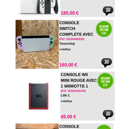
185.00 €
CONSOLE
SWITCH
COMPLETE AVEC
HOUSSE DE
(Réf: 263200600228)
Tourcoing
TRANSPORT
>+infos
160.00 €
CONSOLE WII
MINI ROUGE AVEC
1 WIIMOTTE 1
NUNCHUK
(Réf: 263200100193)
Lille 1
>+infos
45.00 €
CONSOLE