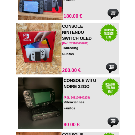
180.00 €
CONSOLE
NINTENDO
SWITCH OLED
COMPLETE EN
(Réf: 263100600281)
Tourcoing
BOITE
>+infos
200.00 €
CONSOLE WII U
NOIRE 32GO
(Réf: 263100800258)
Valenciennes
>+infos
90.00 €
CONSOLE