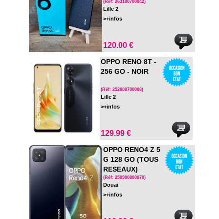
(Réf: 263100700042)
Lille 2
>+infos
120.00 €
OPPO RENO 8T -
256 GO - NOIR
(Réf: 252000700008)
Lille 2
>+infos
129.99 €
OPPO RENO4 Z 5
G 128 GO (TOUS
RESEAUX)
(Réf: 250900800070)
Douai
>+infos