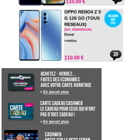
110.00 €
OPPO RENO4 Z 5
G 128 GO (TOUS
RESEAUX)
(Réf: 250600500106)
Douai
>+infos
110.00 €