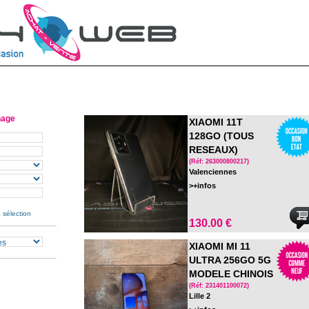
hage
XIAOMI 11T
128GO (TOUS
RESEAUX)
(Réf: 263000800217)
Valenciennes
>+infos
 sélection
130.00 €
XIAOMI MI 11
ULTRA 256GO 5G
MODELE CHINOIS
SANS FRANCAIS
(Réf: 231401100072)
Lille 2
ET PLAYSTORE