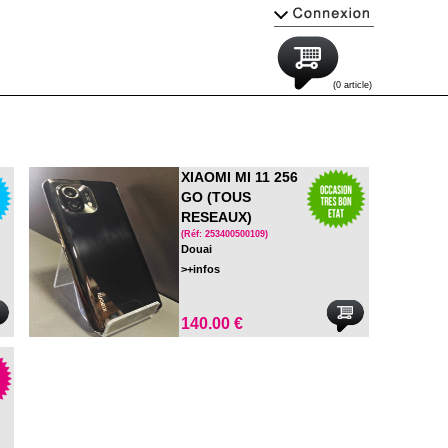
(0 article)
XIAOMI MI 11 256
GO (TOUS
RESEAUX)
(Réf: 253400500109)
Douai
>+infos
140.00 €