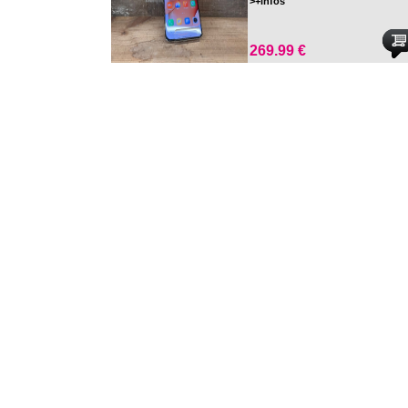
>+infos
(TOUS RESEAUX)
269.99 €