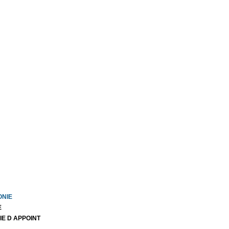
ONIE
E
IE D APPOINT