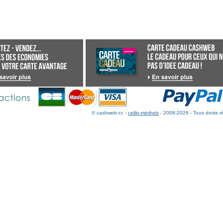
© cashweb-cc -
celilo-miniheb
- 2008-2026 - Tous droits r