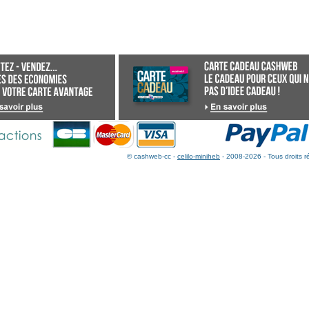
© cashweb-cc -
celilo-miniheb
- 2008-2026 - Tous droits r