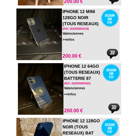
200.00 €
IPHONE 12 MINI
128GO NOIR
(TOUS RESEAUX)
BATTERIE NON
(Réf: 263000800218)
Valenciennes
OFF 92 EN BOITE
>+infos
200.00 €
IPHONE 12 64GO
(TOUS RESEAUX)
BATTERIE 87
(Réf: 262600800060)
Valenciennes
>+infos
200.00 €
IPHONE 12 128GO
NOIR (TOUS
RESEAUX) BAT