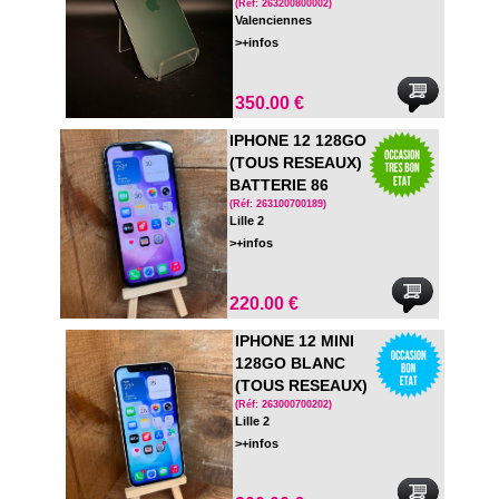
(TOUS RESEAUX)
(Réf: 263200800002)
Valenciennes
>+infos
350.00 €
IPHONE 12 128GO
(TOUS RESEAUX)
BATTERIE 86
(Réf: 263100700189)
Lille 2
>+infos
220.00 €
IPHONE 12 MINI
128GO BLANC
(TOUS RESEAUX)
BATTERIE 96
(Réf: 263000700202)
Lille 2
>+infos