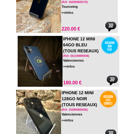
N/O
(Réf: 262500600170)
Tourcoing
>+infos
220.00 €
IPHONE 12 MINI
64GO BLEU
(TOUS RESEAUX)
BATTERIE 100
(Réf: 261100800038)
Valenciennes
>+infos
180.00 €
IPHONE 12 MINI
128GO NOIR
(TOUS RESEAUX)
BATTERIE 100
(Réf: 253900800036)
Valenciennes
>+infos