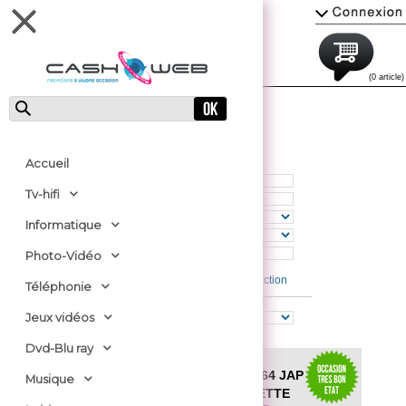
(0 article)
CONSOLES NINTENDO 64
Sélection d'affichage
Accueil
Prix mini
Tv-hifi
Prix maxi
Marque
Informatique
Magasin
Rechercher
Photo-Vidéo
Remettre à 0 la sélection
Téléphonie
Jeux vidéos
Ordre d'affichage
Dvd-Blu ray
CONSOLE
NINTENDO 64 JAP
Musique
AVEC MANETTE