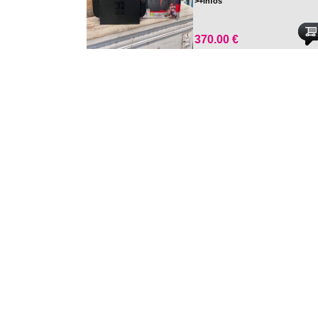
>+infos
370.00 €