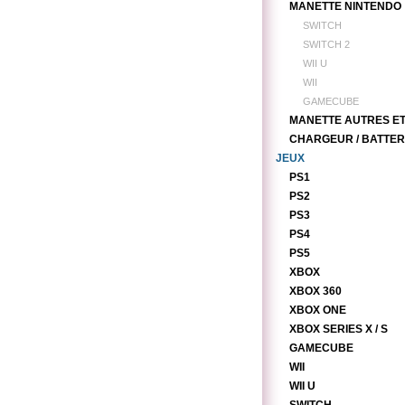
MANETTE NINTENDO
SWITCH
SWITCH 2
WII U
WII
GAMECUBE
MANETTE AUTRES E
CHARGEUR / BATTER
JEUX
PS1
PS2
PS3
PS4
PS5
XBOX
XBOX 360
XBOX ONE
XBOX SERIES X / S
GAMECUBE
WII
WII U