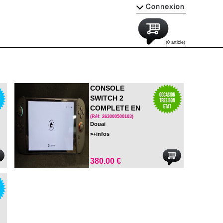
(0 article)
CONSOLE
SWITCH 2
COMPLETE EN
BOITE AVEC
(Réf: 263000500103)
Douai
COQUE DE
>+infos
PROTECTION ET
VERRE TREMPE
380.00 €