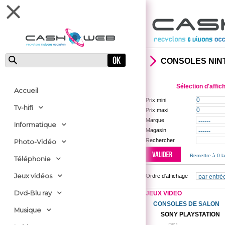
CONSOLES NIN
Sélection d'affic
Accueil
Prix mini
Tv-hifi
Prix maxi
Marque
Informatique
Magasin
Rechercher
Photo-Vidéo
Remettre à 0 la
Téléphonie
Jeux vidéos
Ordre d'affichage
Dvd-Blu ray
JEUX VIDEO
CONSOLES DE SALON
Musique
SONY PLAYSTATION