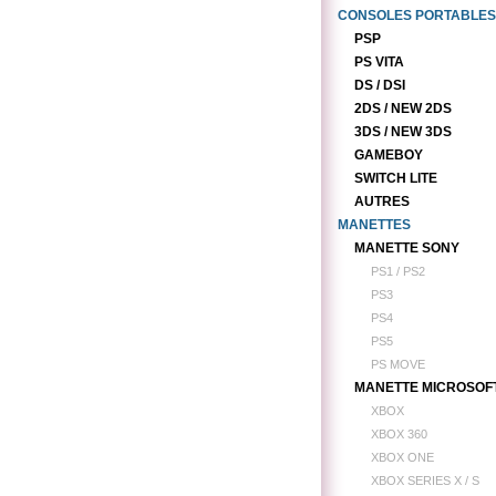
CONSOLES PORTABLES
PSP
PS VITA
DS / DSI
2DS / NEW 2DS
3DS / NEW 3DS
GAMEBOY
SWITCH LITE
AUTRES
MANETTES
MANETTE SONY
PS1 / PS2
PS3
PS4
PS5
PS MOVE
MANETTE MICROSOF
XBOX
XBOX 360
XBOX ONE
XBOX SERIES X / S