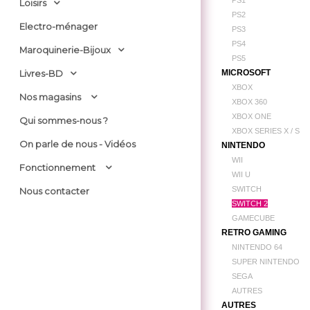
PS1
Loisirs
PS2
Electro-ménager
PS3
PS4
Maroquinerie-Bijoux
PS5
MICROSOFT
Livres-BD
XBOX
Nos magasins
XBOX 360
XBOX ONE
Qui sommes-nous ?
XBOX SERIES X / S
On parle de nous - Vidéos
NINTENDO
WII
Fonctionnement
WII U
SWITCH
Nous contacter
SWITCH 2
GAMECUBE
RETRO GAMING
NINTENDO 64
SUPER NINTENDO
SEGA
AUTRES
AUTRES