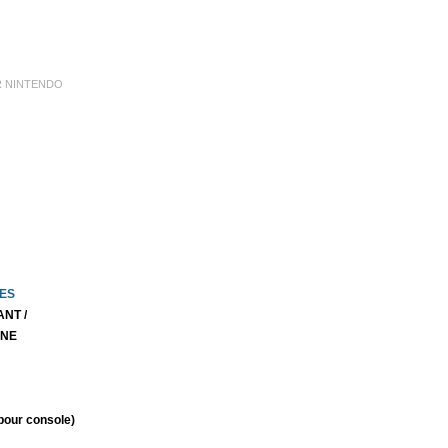
R NINTENDO
ES
ANT /
INE
our console)