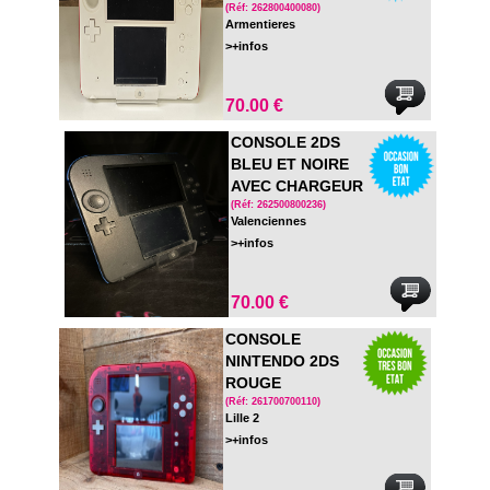
BLANCHE AVEC
(Réf: 262800400080)
Armentieres
CHARGEUR
>+infos
70.00 €
CONSOLE 2DS
BLEU ET NOIRE
AVEC CHARGEUR
(Réf: 262500800236)
Valenciennes
>+infos
70.00 €
CONSOLE
NINTENDO 2DS
ROUGE
TRANSPARENTE -
(Réf: 261700700110)
Lille 2
AVEC CHARGEUR
>+infos