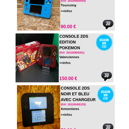
(Réf: 263200600050)
Tourcoing
>+infos
90.00 €
CONSOLE 2DS
EDITION
POKEMON
OMEGA RUBIS EN
(Réf: 263100800261)
Valenciennes
BOITE SANS LE
>+infos
JEU
150.00 €
CONSOLE 2DS
NOIR ET BLEU
AVEC CHARGEUR
(Réf: 263100400155)
Armentieres
>+infos