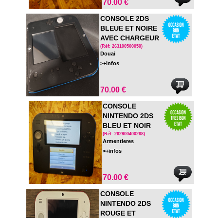
70.00 €
CONSOLE 2DS
BLEUE ET NOIRE
AVEC CHARGEUR
(Réf: 263100500050)
Douai
>+infos
70.00 €
CONSOLE
NINTENDO 2DS
BLEU ET NOIR
AVEC CHARGEUR
(Réf: 262900400268)
Armentieres
NON OFFICIEL
>+infos
70.00 €
CONSOLE
NINTENDO 2DS
ROUGE ET