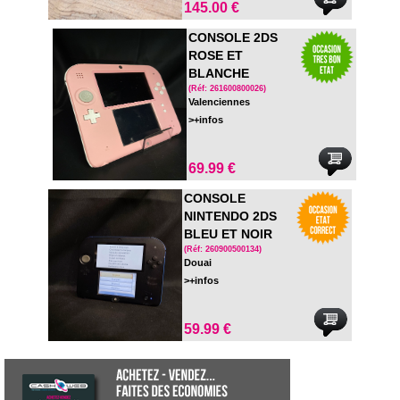
145.00 €
CONSOLE 2DS
ROSE ET
BLANCHE
(Réf: 261600800026)
Valenciennes
>+infos
69.99 €
CONSOLE
NINTENDO 2DS
BLEU ET NOIR
AVEC CHARGEUR
(Réf: 260900500134)
Douai
ECRAN GRIFFE
>+infos
59.99 €