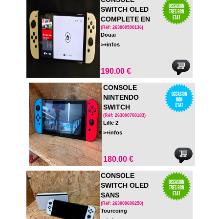
SWITCH OLED
COMPLETE EN
BOITE
(Réf: 263000500136)
Douai
>+infos
190.00 €
CONSOLE
NINTENDO
SWITCH
COMPLETE - EN
(Réf: 263000700183)
Lille 2
BOITE
>+infos
180.00 €
CONSOLE
SWITCH OLED
SANS
DRAGONNES
(Réf: 263000600250)
Tourcoing
SANS BOITE