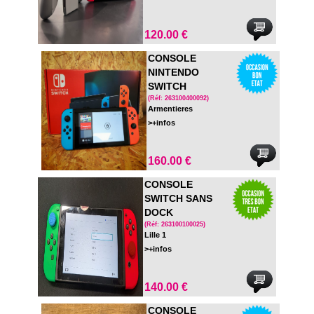
120.00 €
CONSOLE
NINTENDO
SWITCH
COMPLETE - EN
(Réf: 263100400092)
Armentieres
BOITE
>+infos
160.00 €
CONSOLE
SWITCH SANS
DOCK
(Réf: 263100100025)
Lille 1
>+infos
140.00 €
CONSOLE