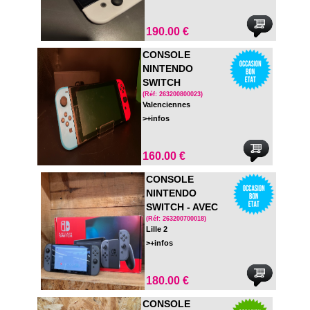
190.00 €
CONSOLE
NINTENDO
SWITCH
(Réf: 263200800023)
Valenciennes
>+infos
160.00 €
CONSOLE
NINTENDO
SWITCH - AVEC
DOCK TV - EN
(Réf: 263200700018)
Lille 2
BOITE
>+infos
180.00 €
CONSOLE