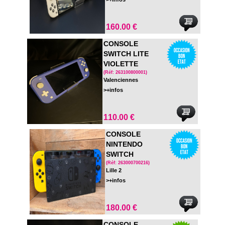
160.00 €
CONSOLE
SWITCH LITE
VIOLETTE
(Réf: 263100800001)
Valenciennes
>+infos
110.00 €
CONSOLE
NINTENDO
SWITCH
COMPLETE - EN
(Réf: 263000700216)
Lille 2
BOITE
>+infos
180.00 €
CONSOLE