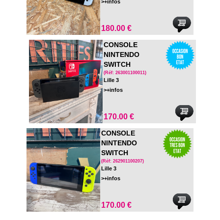
>+infos
180.00 €
CONSOLE
NINTENDO
SWITCH
COMPLETE - EN
(Réf: 263001100011)
Lille 3
BOITE
>+infos
170.00 €
CONSOLE
NINTENDO
SWITCH
COMPLETE
(Réf: 262901100207)
Lille 3
>+infos
170.00 €